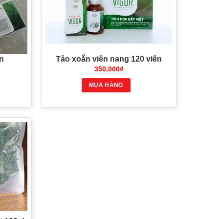
ên
Tảo xoắn viên nang 120 viên
350,000
₫
MUA HÀNG