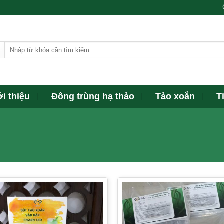
Tìm
kiếm:
ới thiệu
Đông trùng hạ thảo
Tảo xoắn
T