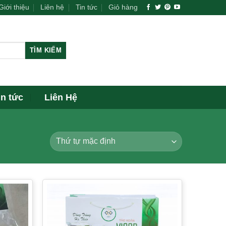
Giới thiệu
Liên hệ
Tin tức
Giỏ hàng
TÌM KIẾM
in tức
Liên Hệ