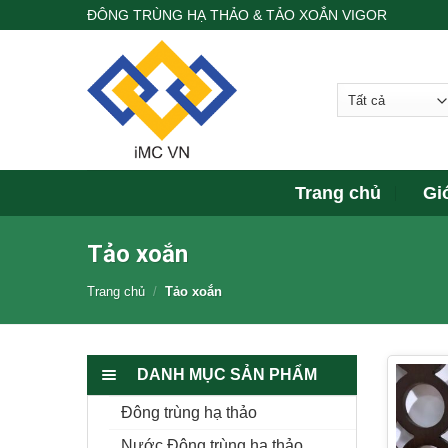
Skip
ĐÔNG TRÙNG HẠ THẢO & TẢO XOẮN VIGOR
to
content
Trang chủ
Gi
Tảo xoắn
Trang chủ
/
Tảo xoắn
DANH MỤC SẢN PHẨM
Đông trùng hạ thảo
Nước Đông trùng hạ thảo