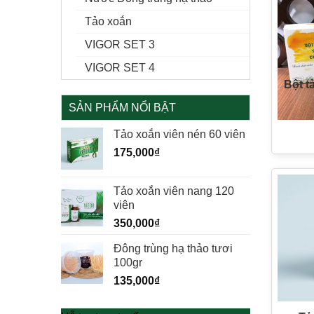
Tảo xoắn
VIGOR SET 3
VIGOR SET 4
Bột t
SẢN PHẨM NỔI BẬT
Tảo xoắn viên nén 60 viên
175,000
₫
Tảo xoắn viên nang 120
viên
350,000
₫
Đông trùng hạ thảo tươi
100gr
135,000
₫