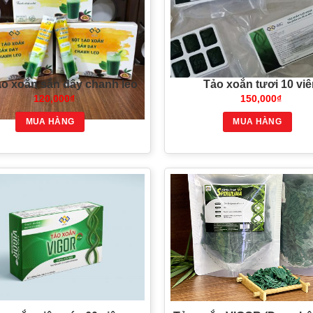
ảo xoắn sắn dây chanh leo
Tảo xoắn tươi 10 vi
120,000
₫
150,000
₫
MUA HÀNG
MUA HÀNG