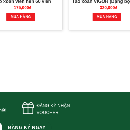
o xoắn viên nén 60 viên
Tảo xoắn VIGOR (Dạng bộ
175,000
₫
320,000
₫
MUA HÀNG
MUA HÀNG
ĐĂNG KÝ NHẬN
hất!
VOUCHER