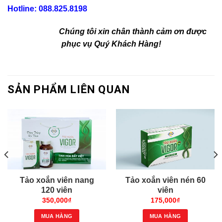
Hotline: 088.825.8198
Chúng tôi xin chân thành cảm ơn được
phục vụ Quý Khách Hàng!
SẢN PHẨM LIÊN QUAN
Tảo xoắn viên nang
Tảo xoắn viên nén 60
120 viên
viên
350,000
₫
175,000
₫
MUA HÀNG
MUA HÀNG