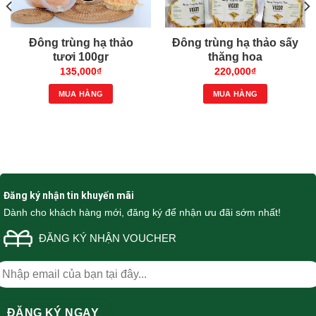
Đông trùng hạ thảo
Đông trùng hạ thảo sấy
tươi 100gr
thăng hoa
135,000
₫
220,000
₫
MUA HÀNG
MUA HÀNG
Đăng ký nhận tin khuyến mãi
Dành cho khách hàng mới, đăng ký để nhận ưu đãi sớm nhất!
ĐĂNG KÝ NHẬN VOUCHER