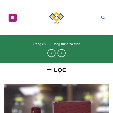
Skip
to
content
Trang chủ
/
Đông trùng hạ thảo
LỌC