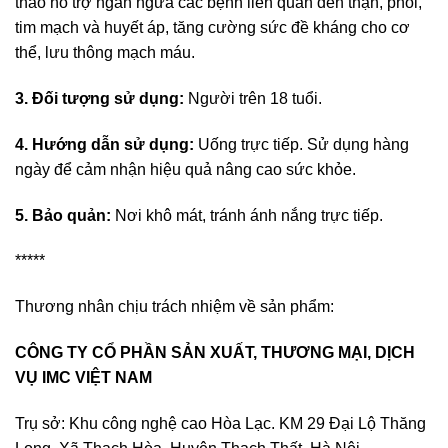
thảo hỗ trợ ngăn ngừa các bệnh liên quan đến thận, phổi,
tim mạch và huyết áp, tăng cường sức đề kháng cho cơ
thể, lưu thông mạch máu.
3. Đối tượng sử
dụng:
Người trên 18 tuổi.
4. Hướng dẫn sử
dụng:
Uống trực tiếp. Sử dụng hàng
ngày để cảm nhận hiệu quả nâng cao sức khỏe.
5
.
Bảo
quản:
Nơi khô mát, tránh ánh nắng trực tiếp.
*****
Thương nhân chịu trách nhiệm về sản phẩm:
CÔNG TY CỔ PHẦN SẢN XUẤT, THƯƠNG MẠI, DỊCH
VỤ IMC VIỆT NAM
Trụ sở: Khu công nghệ cao Hòa Lạc. KM 29 Đại Lộ Thăng