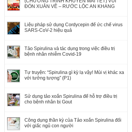
(CHƯƠNG TRÌNH KHUYẾN MÃI TẾT) VUI
ĐÓN XUÂN VỀ – RƯỚC LỘC AN KHANG
Liệu pháp sử dụng Cordycepin để ức chế virus
SARS-CoV-2 hiệu quả
Tảo Spirulina và tác dụng trong việc điều trị
bệnh nhân nhiễm Covid-19
Tự truyện: “Spirulina gì kỳ lạ vậy! Mùi vị khác xa
với tưởng tượng” (P1)
Sử dụng tảo xoắn Spirulina để hỗ trợ điều trị
cho bệnh nhân bị Gout
Công dụng thần kỳ của Tảo xoắn Spirulina đối
với giấc ngủ con người