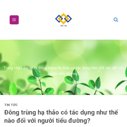
Skip
to
content
Trang chủ
/
Tin tức
/
Đông trùng hạ thảo có tác dụng như thế nào đối với
người tiểu đường?
TIN TỨC
Đông trùng hạ thảo có tác dụng như thế
nào đối với người tiểu đường?